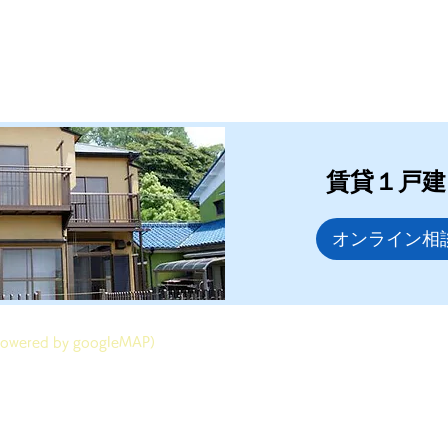
賃貸１戸建
オンライン相
owered by googleMAP）